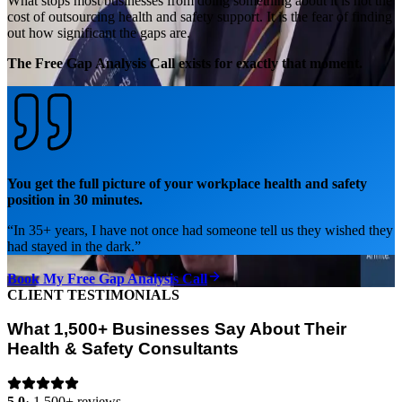
What stops most businesses from doing something about it is not the
cost of outsourcing health and safety support. It is the fear of finding
out how significant the gaps are.
The Free Gap Analysis Call exists for exactly that moment.
You get the full picture of your workplace health and safety
position in 30 minutes.
“
In 35+ years, I have not once had someone tell us they wished they
had stayed in the dark.
”
Book My Free Gap Analysis Call
CLIENT TESTIMONIALS
What 1,500+ Businesses Say About Their
Health & Safety Consultants
5.0
·
1,500+ reviews