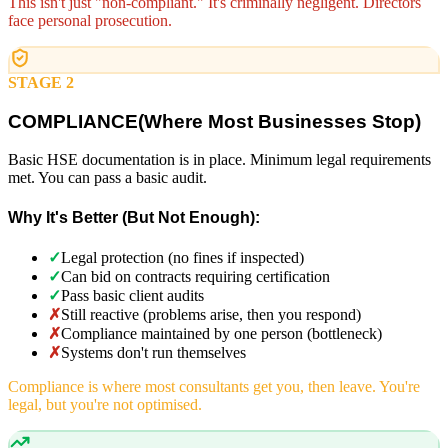
This isn't just "non-compliant." It's criminally negligent. Directors
face personal prosecution.
STAGE 2
COMPLIANCE
(
Where Most Businesses Stop)
Basic HSE documentation is in place. Minimum legal requirements
met. You can pass a basic audit.
Why It's Better (But Not Enough):
✓
Legal protection (no fines if inspected)
✓
Can bid on contracts requiring certification
✓
Pass basic client audits
✗
Still reactive (problems arise, then you respond)
✗
Compliance maintained by one person (bottleneck)
✗
Systems don't run themselves
Compliance is where most consultants get you, then leave. You're
legal, but you're not optimised.