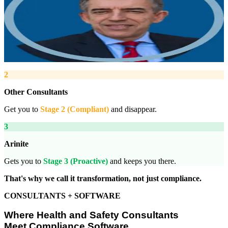
Managing Director, Arinite
“
We work with you to deliver peace of mind. We tailor our service
provision to your business to provide proactive, pragmatic health
and safety advice and that helps reduce costs by ensuring
compliance with relevant health and safety legislation.
”
2
Other Consultants
Get you to
Stage 2 (Compliant)
and disappear.
3
Arinite
Gets you to
Stage 3 (Proactive)
and keeps you there.
That's why we call it transformation, not just compliance.
CONSULTANTS + SOFTWARE
Where Health and Safety Consultants
Meet Compliance Software.