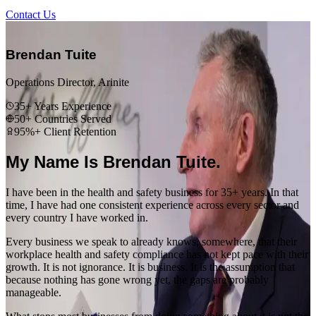
Contact Us
“
Brendan Tuite
Operations Director, Arinite
35+ Years Experience
50+ Countries Served
95%+ Client Retention
My Name Is Brendan Tuite.
I have been in the health and safety business for 35+ years. In that
time, I have had one consistent experience across every sector and
every country I have worked in.
Every business we speak to already knows, somewhere, that their
workplace health and safety compliance has not kept pace with their
growth. It is not ignorance. It is business. It is the assumption that
because nothing has gone wrong yet, the gaps are probably
manageable.