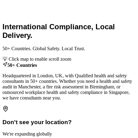
Global Health and Safety
Consultants.
International Compliance, Local
Delivery.
50+ Countries. Global Safety. Local Trust.
Leaflet
|
© OpenStreetMap contributors
💡 Click map to enable scroll zoom
+
50+ Countries
−
Headquartered in London, UK, with Qualified health and safety
consultants in 50+ countries. Whether you need a health and safety
audit in Manchester, a fire risk assessment in Birmingham, or
outsourced workplace health and safety compliance in Singapore,
we have consultants near you.
Don't see your location?
We're expanding globally